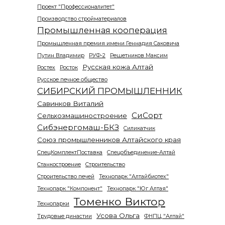
Проект "Профессионалитет"
Производство стройматериалов
Промышленная кооперация
Промышленная премия имени Геннадия Саковича
Путин Владимир
РУФ-2
Решетников Максим
Русская кожа Алтай
Ростех
Росток
Русское печное общество
СИБИРСКИЙ ПРОМЫШЛЕННИК
Савинков Виталий
СиСорт
Сельхозмашиностроение
Сибэнергомаш-БКЗ
Силикатчик
Союз промышленников Алтайского края
СпецКомплектПоставка
Спецобъединение-Алтай
Станкостроение
Строительство
Строительство печей
Технопарк "Алтайбиотех"
Технопарк "Компонент"
Технопарк "Юг Алтая"
Томенко Виктор
Технопарки
Усова Ольга
Трудовые династии
ФНПЦ "Алтай"