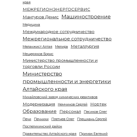
края
МЕЖРЕГИОНЭНЕРГОСЕРВИС
Машиностроение
Мантуров Денис
Медицина
Международное сотрудничество
Межрегиональное сотрудничество
Металлургия
Меланжист Алтая
Мелира
Мещеряков Борис
Министерство промышленности и
торговли России
Министерство
промышленности и энергетики
Алтайского края
Михайловский завод химических реактивов
Модернизация
Нортек
Немчинов Сергей
Образование
Персонал
Песиков Олег
Печи
Печники
Плетнев Олег
Плешкань Сергей
Поспелихинский район
Правительство Алтайского края
Примак Евгений