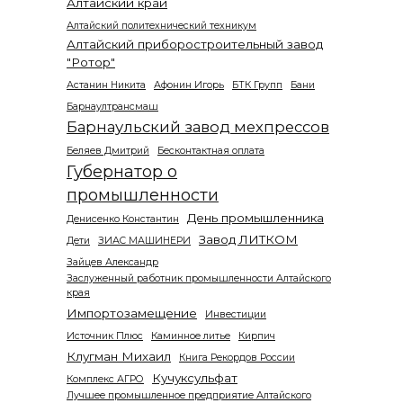
Алтайский край
Алтайский политехнический техникум
Алтайский приборостроительный завод
"Ротор"
Астанин Никита
Афонин Игорь
БТК Групп
Бани
Барнаултрансмаш
Барнаульский завод мехпрессов
Беляев Дмитрий
Бесконтактная оплата
Губернатор о
промышленности
День промышленника
Денисенко Константин
Завод ЛИТКОМ
Дети
ЗИАС МАШИНЕРИ
Зайцев Александр
Заслуженный работник промышленности Алтайского
края
Импортозамещение
Инвестиции
Источник Плюс
Каминное литье
Кирпич
Клугман Михаил
Книга Рекордов России
Кучуксульфат
Комплекс АГРО
Лучшее промышленное предприятие Алтайского