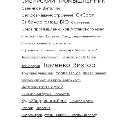
СИБИРСКИЙ ПРОМЫШЛЕННИК
Савинков Виталий
СиСорт
Сельхозмашиностроение
Сибэнергомаш-БКЗ
Силикатчик
Союз промышленников Алтайского края
СпецКомплектПоставка
Спецобъединение-Алтай
Станкостроение
Строительство
Строительство печей
Технопарк "Алтайбиотех"
Технопарк "Компонент"
Технопарк "Юг Алтая"
Томенко Виктор
Технопарки
Усова Ольга
Трудовые династии
ФНПЦ "Алтай"
Фармацевтическая промышленность
Ферапонтов Сергей
Химическая промышленность
Худайбирдин Альберт
Шамков Артем
Эвалар
Экология
ЭнергоСтройДеталь – Бийский котельный завод