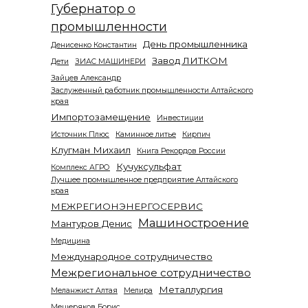
Губернатор о
промышленности
День промышленника
Денисенко Константин
Завод ЛИТКОМ
Дети
ЗИАС МАШИНЕРИ
Зайцев Александр
Заслуженный работник промышленности Алтайского
края
Импортозамещение
Инвестиции
Источник Плюс
Каминное литье
Кирпич
Клугман Михаил
Книга Рекордов России
Кучуксульфат
Комплекс АГРО
Лучшее промышленное предприятие Алтайского
края
МЕЖРЕГИОНЭНЕРГОСЕРВИС
Машиностроение
Мантуров Денис
Медицина
Международное сотрудничество
Межрегиональное сотрудничество
Металлургия
Меланжист Алтая
Мелира
Мещеряков Борис