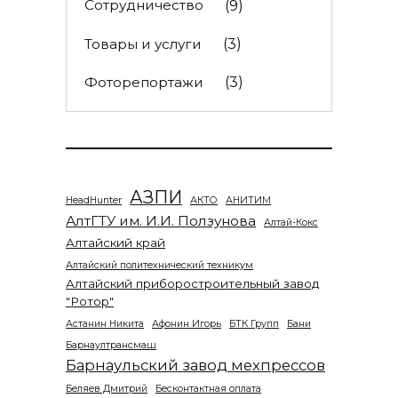
Сотрудничество
(9)
Товары и услуги
(3)
Фоторепортажи
(3)
АЗПИ
HeadHunter
АКТО
АНИТИМ
АлтГТУ им. И.И. Ползунова
Алтай-Кокс
Алтайский край
Алтайский политехнический техникум
Алтайский приборостроительный завод
"Ротор"
Астанин Никита
Афонин Игорь
БТК Групп
Бани
Барнаултрансмаш
Барнаульский завод мехпрессов
Беляев Дмитрий
Бесконтактная оплата