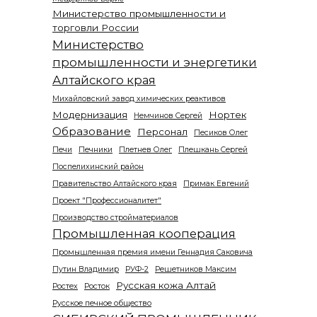
Министерство промышленности и
торговли России
Министерство
промышленности и энергетики
Алтайского края
Михайловский завод химических реактивов
Модернизация
Нортек
Немчинов Сергей
Образование
Персонал
Песиков Олег
Печи
Печники
Плетнев Олег
Плешкань Сергей
Поспелихинский район
Правительство Алтайского края
Примак Евгений
Проект "Профессионалитет"
Производство стройматериалов
Промышленная кооперация
Промышленная премия имени Геннадия Саковича
Путин Владимир
РУФ-2
Решетников Максим
Русская кожа Алтай
Ростех
Росток
Русское печное общество