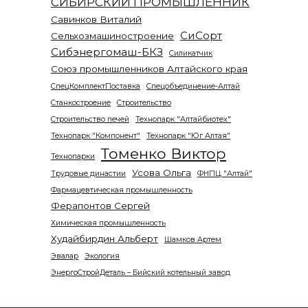
СИБИРСКИЙ ПРОМЫШЛЕННИК
Савинков Виталий
СиСорт
Сельхозмашиностроение
Сибэнергомаш-БКЗ
Силикатчик
Союз промышленников Алтайского края
СпецКомплектПоставка
Спецобъединение-Алтай
Станкостроение
Строительство
Строительство печей
Технопарк "Алтайбиотех"
Технопарк "Компонент"
Технопарк "Юг Алтая"
Томенко Виктор
Технопарки
Усова Ольга
Трудовые династии
ФНПЦ "Алтай"
Фармацевтическая промышленность
Ферапонтов Сергей
Химическая промышленность
Худайбирдин Альберт
Шамков Артем
Эвалар
Экология
ЭнергоСтройДеталь – Бийский котельный завод