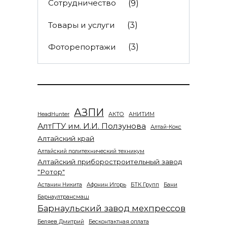
Сотрудничество
(9)
Товары и услуги
(3)
Фоторепортажи
(3)
АЗПИ
HeadHunter
АКТО
АНИТИМ
АлтГТУ им. И.И. Ползунова
Алтай-Кокс
Алтайский край
Алтайский политехнический техникум
Алтайский приборостроительный завод
"Ротор"
Астанин Никита
Афонин Игорь
БТК Групп
Бани
Барнаултрансмаш
Барнаульский завод мехпрессов
Беляев Дмитрий
Бесконтактная оплата