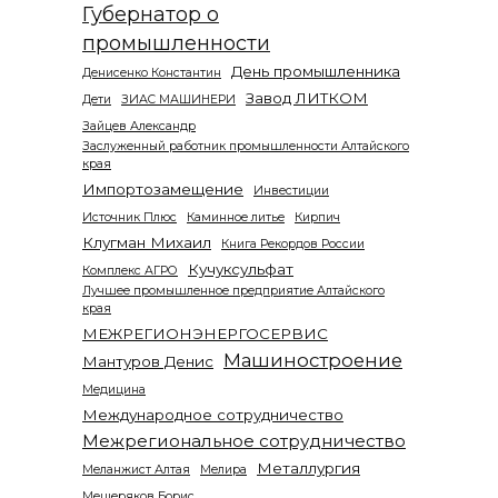
Губернатор о
промышленности
День промышленника
Денисенко Константин
Завод ЛИТКОМ
Дети
ЗИАС МАШИНЕРИ
Зайцев Александр
Заслуженный работник промышленности Алтайского
края
Импортозамещение
Инвестиции
Источник Плюс
Каминное литье
Кирпич
Клугман Михаил
Книга Рекордов России
Кучуксульфат
Комплекс АГРО
Лучшее промышленное предприятие Алтайского
края
МЕЖРЕГИОНЭНЕРГОСЕРВИС
Машиностроение
Мантуров Денис
Медицина
Международное сотрудничество
Межрегиональное сотрудничество
Металлургия
Меланжист Алтая
Мелира
Мещеряков Борис