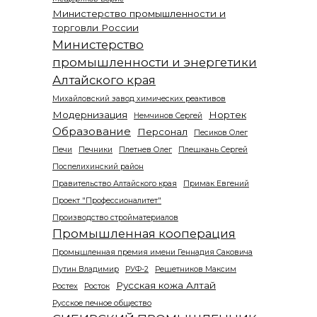
Министерство промышленности и
торговли России
Министерство
промышленности и энергетики
Алтайского края
Михайловский завод химических реактивов
Модернизация
Нортек
Немчинов Сергей
Образование
Персонал
Песиков Олег
Печи
Печники
Плетнев Олег
Плешкань Сергей
Поспелихинский район
Правительство Алтайского края
Примак Евгений
Проект "Профессионалитет"
Производство стройматериалов
Промышленная кооперация
Промышленная премия имени Геннадия Саковича
Путин Владимир
РУФ-2
Решетников Максим
Русская кожа Алтай
Ростех
Росток
Русское печное общество