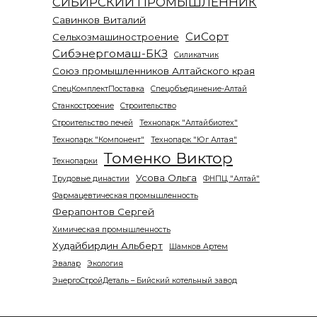
СИБИРСКИЙ ПРОМЫШЛЕННИК
Савинков Виталий
СиСорт
Сельхозмашиностроение
Сибэнергомаш-БКЗ
Силикатчик
Союз промышленников Алтайского края
СпецКомплектПоставка
Спецобъединение-Алтай
Станкостроение
Строительство
Строительство печей
Технопарк "Алтайбиотех"
Технопарк "Компонент"
Технопарк "Юг Алтая"
Томенко Виктор
Технопарки
Усова Ольга
Трудовые династии
ФНПЦ "Алтай"
Фармацевтическая промышленность
Ферапонтов Сергей
Химическая промышленность
Худайбирдин Альберт
Шамков Артем
Эвалар
Экология
ЭнергоСтройДеталь – Бийский котельный завод