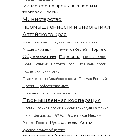
Министерство промышленности и
торговли России
Министерство
промышленности и энергетики
Алтайского края
Михайловский завод химических реактивов
Модернизация
Нортек
Немчинов Сергей
Образование
Персонал
Песиков Олег
Печи
Печники
Плетнев Олег
Плешкань Сергей
Поспелихинский район
Правительство Алтайского края
Примак Евгений
Проект "Профессионалитет"
Производство стройматериалов
Промышленная кооперация
Промышленная премия имени Геннадия Саковича
Путин Владимир
РУФ-2
Решетников Максим
Русская кожа Алтай
Ростех
Росток
Русское печное общество