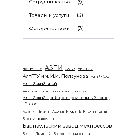
Сотрудничество
(9)
Товары и услуги
(3)
Фоторепортажи
(3)
АЗПИ
HeadHunter
АКТО
АНИТИМ
АлтГТУ им. И.И. Ползунова
Алтай-Кокс
Алтайский край
Алтайский политехнический техникум
Алтайский приборостроительный завод
"Ротор"
Астанин Никита
Афонин Игорь
БТК Групп
Бани
Барнаултрансмаш
Барнаульский завод мехпрессов
Беляев Дмитрий
Бесконтактная оплата