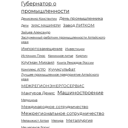
Губернатор о
промышленности
День промышленника
Денисенко Константин
Завод ЛИТКОМ
Дети
ЗИАС МАШИНЕРИ
Зайцев Александр
Заслуженный работник промышленности Алтайского
края
Импортозамещение
Инвестиции
Источник Плюс
Каминное литье
Кирпич
Клугман Михаил
Книга Рекордов России
Кучуксульфат
Комплекс АГРО
Лучшее промышленное предприятие Алтайского
края
МЕЖРЕГИОНЭНЕРГОСЕРВИС
Машиностроение
Мантуров Денис
Медицина
Международное сотрудничество
Межрегиональное сотрудничество
Металлургия
Меланжист Алтая
Мелира
Мещеряков Борис