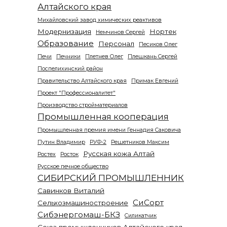
Алтайского края
Михайловский завод химических реактивов
Модернизация
Нортек
Немчинов Сергей
Образование
Персонал
Песиков Олег
Печи
Печники
Плетнев Олег
Плешкань Сергей
Поспелихинский район
Правительство Алтайского края
Примак Евгений
Проект "Профессионалитет"
Производство стройматериалов
Промышленная кооперация
Промышленная премия имени Геннадия Саковича
Путин Владимир
РУФ-2
Решетников Максим
Русская кожа Алтай
Ростех
Росток
Русское печное общество
СИБИРСКИЙ ПРОМЫШЛЕННИК
Савинков Виталий
СиСорт
Сельхозмашиностроение
Сибэнергомаш-БКЗ
Силикатчик