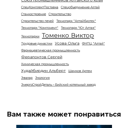
Союз промышленников Алтайского края
СпецКомплектПоставка
Спецобъединение-Алтай
Станкостроение
Строительство
Строительство печей
Технопарк "Алтайбиотех"
Технопарк "Компонент"
Технопарк "Юг Алтая"
Томенко Виктор
Технопарки
Усова Ольга
Трудовые династии
ФНПЦ "Алтай"
Фармацевтическая промышленность
Ферапонтов Сергей
Химическая промышленность
Худайбирдин Альберт
Шамков Артем
Эвалар
Экология
ЭнергоСтройДеталь – Бийский котельный завод
Вам также может понравиться