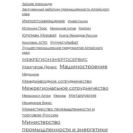
Зайцев Александр
Заслуженный работник промышленности Алтайского
края
Импортозамещение
Инвестиции
Источник Плюс
Каминное литье
Кирпич
Клугман Михаил
Книга Рекордов России
Кучуксульфат
Комплекс АГРО
Лучшее промышленное предприятие Алтайского
края
МЕЖРЕГИОНЭНЕРГОСЕРВИС
Машиностроение
Мантуров Денис
Медицина
Международное сотрудничество
Межрегиональное сотрудничество
Металлургия
Меланжист Алтая
Мелира
Мещеряков Борис
Министерство промышленности и
торговли России
Министерство
промышленности и энергетики