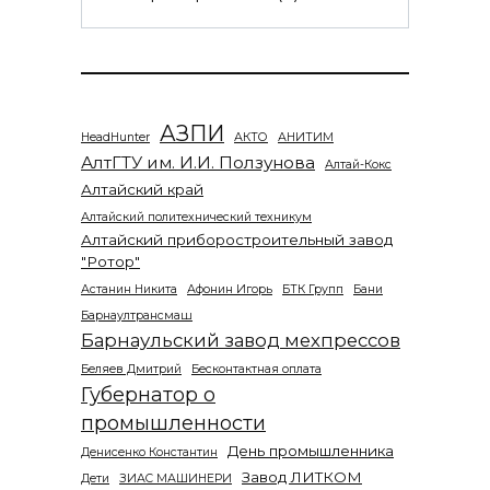
АЗПИ
HeadHunter
АКТО
АНИТИМ
АлтГТУ им. И.И. Ползунова
Алтай-Кокс
Алтайский край
Алтайский политехнический техникум
Алтайский приборостроительный завод
"Ротор"
Астанин Никита
Афонин Игорь
БТК Групп
Бани
Барнаултрансмаш
Барнаульский завод мехпрессов
Беляев Дмитрий
Бесконтактная оплата
Губернатор о
промышленности
День промышленника
Денисенко Константин
Завод ЛИТКОМ
Дети
ЗИАС МАШИНЕРИ