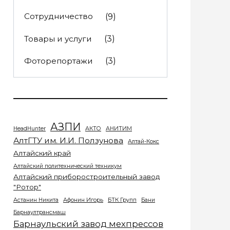
Сотрудничество
(9)
Товары и услуги
(3)
Фоторепортажи
(3)
АЗПИ
HeadHunter
АКТО
АНИТИМ
АлтГТУ им. И.И. Ползунова
Алтай-Кокс
Алтайский край
Алтайский политехнический техникум
Алтайский приборостроительный завод
"Ротор"
Астанин Никита
Афонин Игорь
БТК Групп
Бани
Барнаултрансмаш
Барнаульский завод мехпрессов