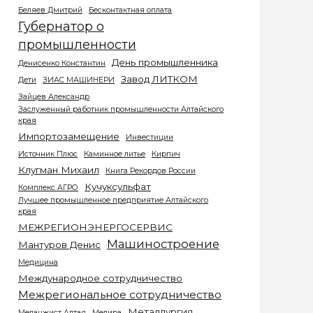
Беляев Дмитрий
Бесконтактная оплата
Губернатор о
промышленности
День промышленника
Денисенко Константин
Завод ЛИТКОМ
Дети
ЗИАС МАШИНЕРИ
Зайцев Александр
Заслуженный работник промышленности Алтайского
края
Импортозамещение
Инвестиции
Источник Плюс
Каминное литье
Кирпич
Клугман Михаил
Книга Рекордов России
Кучуксульфат
Комплекс АГРО
Лучшее промышленное предприятие Алтайского
края
МЕЖРЕГИОНЭНЕРГОСЕРВИС
Машиностроение
Мантуров Денис
Медицина
Международное сотрудничество
Межрегиональное сотрудничество
Металлургия
Меланжист Алтая
Мелира