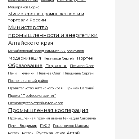
Мещеряков Борис
Министерство промышленности и
торговли России
Министерство
промышленности и энергетики
Алтайского края
Михайловский завод химических реактивов
Модернизация
Нортек
Немчинов Сергей
Образование
Персонал
Песиков Олег
Печи
Печники
Плетнев Олег
Плешкань Сергей
Поспелихинский район
Правительство Алтайского края
Примак Евгений
Проект "Профессионалитет"
Производство стройматериалов
Промышленная кооперация
Промышленная премия имени Геннадия Саковича
Путин Владимир
РУФ-2
Решетников Максим
Русская кожа Алтай
Ростех
Росток