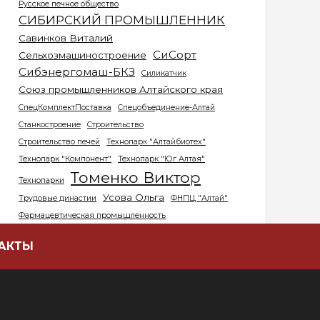
Русское печное общество
СИБИРСКИЙ ПРОМЫШЛЕННИК
Савинков Виталий
СиСорт
Сельхозмашиностроение
Сибэнергомаш-БКЗ
Силикатчик
Союз промышленников Алтайского края
СпецКомплектПоставка
Спецобъединение-Алтай
Станкостроение
Строительство
Строительство печей
Технопарк "Алтайбиотех"
Технопарк "Компонент"
Технопарк "Юг Алтая"
Томенко Виктор
Технопарки
Усова Ольга
Трудовые династии
ФНПЦ "Алтай"
Фармацевтическая промышленность
Ферапонтов Сергей
АКТЫ
Химическая промышленность
Худайбирдин Альберт
Шамков Артем
Эвалар
Экология
ЭнергоСтройДеталь – Бийский котельный завод