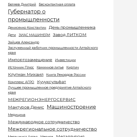
Беляев Дмитрий
Бесконтактная оплата
Губернатор о
промышленности
День промышленника
Денисенко Константин
Завод ЛИТКОМ
Дети
ЗИАС МАШИНЕРИ
Зайцев Александр
Заслуженный работник промышленности Алтайского
края
Импортозамещение
Инвестиции
Источник Плюс
Каминное литье
Кирпич
Клугман Михаил
Книга Рекордов России
Кучуксульфат
Комплекс АГРО
Лучшее промышленное предприятие Алтайского
края
МЕЖРЕГИОНЭНЕРГОСЕРВИС
Машиностроение
Мантуров Денис
Медицина
Международное сотрудничество
Межрегиональное сотрудничество
Металлургия
Меланжист Алтая
Мелира