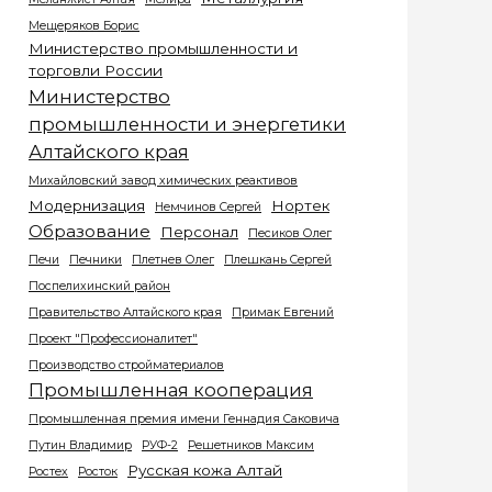
Мещеряков Борис
Министерство промышленности и
торговли России
Министерство
промышленности и энергетики
Алтайского края
Михайловский завод химических реактивов
Модернизация
Нортек
Немчинов Сергей
Образование
Персонал
Песиков Олег
Печи
Печники
Плетнев Олег
Плешкань Сергей
Поспелихинский район
Правительство Алтайского края
Примак Евгений
Проект "Профессионалитет"
Производство стройматериалов
Промышленная кооперация
Промышленная премия имени Геннадия Саковича
Путин Владимир
РУФ-2
Решетников Максим
Русская кожа Алтай
Ростех
Росток