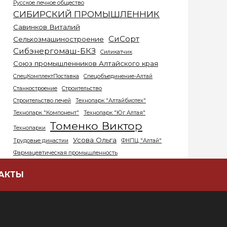
Русское печное общество
СИБИРСКИЙ ПРОМЫШЛЕННИК
Савинков Виталий
СиСорт
Сельхозмашиностроение
Сибэнергомаш-БКЗ
Силикатчик
Союз промышленников Алтайского края
СпецКомплектПоставка
Спецобъединение-Алтай
Станкостроение
Строительство
Строительство печей
Технопарк "Алтайбиотех"
Технопарк "Компонент"
Технопарк "Юг Алтая"
Томенко Виктор
Технопарки
Усова Ольга
Трудовые династии
ФНПЦ "Алтай"
Фармацевтическая промышленность
Ферапонтов Сергей
АКТЫ
Химическая промышленность
Худайбирдин Альберт
Шамков Артем
Эвалар
Экология
ЭнергоСтройДеталь – Бийский котельный завод