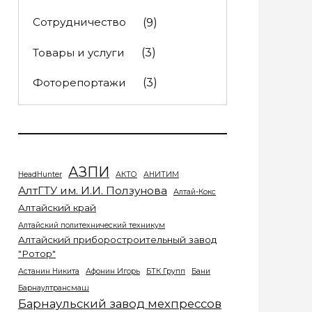
Сотрудничество
(9)
Товары и услуги
(3)
Фоторепортажи
(3)
АЗПИ
HeadHunter
АКТО
АНИТИМ
АлтГТУ им. И.И. Ползунова
Алтай-Кокс
Алтайский край
Алтайский политехнический техникум
Алтайский приборостроительный завод
"Ротор"
Астанин Никита
Афонин Игорь
БТК Групп
Бани
Барнаултрансмаш
Барнаульский завод мехпрессов