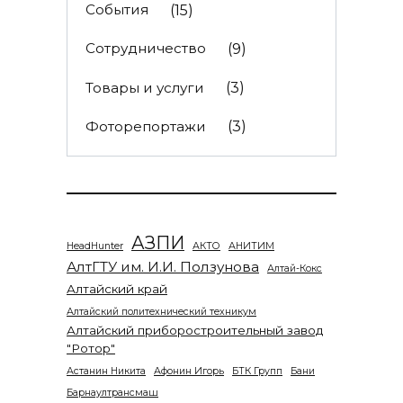
События
(15)
Сотрудничество
(9)
Товары и услуги
(3)
Фоторепортажи
(3)
АЗПИ
HeadHunter
АКТО
АНИТИМ
АлтГТУ им. И.И. Ползунова
Алтай-Кокс
Алтайский край
Алтайский политехнический техникум
Алтайский приборостроительный завод
"Ротор"
Астанин Никита
Афонин Игорь
БТК Групп
Бани
Барнаултрансмаш