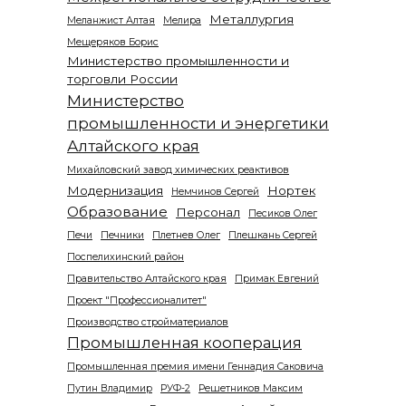
Металлургия
Меланжист Алтая
Мелира
Мещеряков Борис
Министерство промышленности и
торговли России
Министерство
промышленности и энергетики
Алтайского края
Михайловский завод химических реактивов
Модернизация
Нортек
Немчинов Сергей
Образование
Персонал
Песиков Олег
Печи
Печники
Плетнев Олег
Плешкань Сергей
Поспелихинский район
Правительство Алтайского края
Примак Евгений
Проект "Профессионалитет"
Производство стройматериалов
Промышленная кооперация
Промышленная премия имени Геннадия Саковича
Путин Владимир
РУФ-2
Решетников Максим