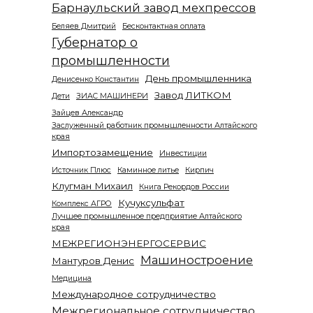
Барнаульский завод мехпрессов
Беляев Дмитрий
Бесконтактная оплата
Губернатор о
промышленности
День промышленника
Денисенко Константин
Завод ЛИТКОМ
Дети
ЗИАС МАШИНЕРИ
Зайцев Александр
Заслуженный работник промышленности Алтайского
края
Импортозамещение
Инвестиции
Источник Плюс
Каминное литье
Кирпич
Клугман Михаил
Книга Рекордов России
Кучуксульфат
Комплекс АГРО
Лучшее промышленное предприятие Алтайского
края
МЕЖРЕГИОНЭНЕРГОСЕРВИС
Машиностроение
Мантуров Денис
Медицина
Международное сотрудничество
Межрегиональное сотрудничество