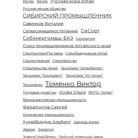
Русская кожа Алтай
Ростех
Росток
Русское печное общество
СИБИРСКИЙ ПРОМЫШЛЕННИК
Савинков Виталий
СиСорт
Сельхозмашиностроение
Сибэнергомаш-БКЗ
Силикатчик
Союз промышленников Алтайского края
СпецКомплектПоставка
Спецобъединение-Алтай
Станкостроение
Строительство
Строительство печей
Технопарк "Алтайбиотех"
Технопарк "Компонент"
Технопарк "Юг Алтая"
Томенко Виктор
Технопарки
Усова Ольга
Трудовые династии
ФНПЦ "Алтай"
Фармацевтическая промышленность
Ферапонтов Сергей
Химическая промышленность
Худайбирдин Альберт
Шамков Артем
Эвалар
Экология
ЭнергоСтройДеталь – Бийский котельный завод