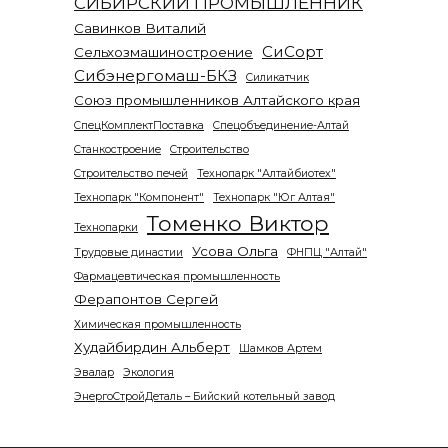
СИБИРСКИЙ ПРОМЫШЛЕННИК
Савинков Виталий
СиСорт
Сельхозмашиностроение
Сибэнергомаш-БКЗ
Силикатчик
Союз промышленников Алтайского края
СпецКомплектПоставка
Спецобъединение-Алтай
Станкостроение
Строительство
Строительство печей
Технопарк "Алтайбиотех"
Технопарк "Компонент"
Технопарк "Юг Алтая"
Томенко Виктор
Технопарки
Усова Ольга
Трудовые династии
ФНПЦ "Алтай"
Фармацевтическая промышленность
Ферапонтов Сергей
Химическая промышленность
Худайбирдин Альберт
Шамков Артем
Эвалар
Экология
ЭнергоСтройДеталь – Бийский котельный завод