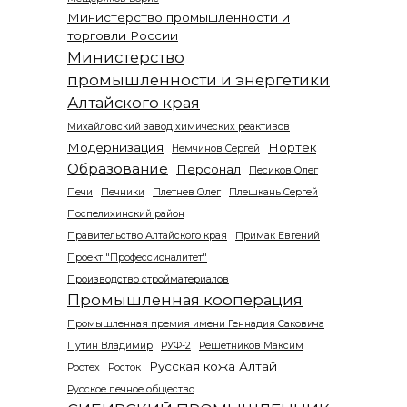
Министерство промышленности и
торговли России
Министерство
промышленности и энергетики
Алтайского края
Михайловский завод химических реактивов
Модернизация
Нортек
Немчинов Сергей
Образование
Персонал
Песиков Олег
Печи
Печники
Плетнев Олег
Плешкань Сергей
Поспелихинский район
Правительство Алтайского края
Примак Евгений
Проект "Профессионалитет"
Производство стройматериалов
Промышленная кооперация
Промышленная премия имени Геннадия Саковича
Путин Владимир
РУФ-2
Решетников Максим
Русская кожа Алтай
Ростех
Росток
Русское печное общество