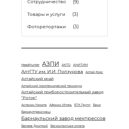
Сотрудничество
(9)
Товары и услуги
(3)
Фоторепортажи
(3)
АЗПИ
HeadHunter
АКТО
АНИТИМ
АлтГТУ им. И.И. Ползунова
Алтай-Кокс
Алтайский край
Алтайский политехнический техникум
Алтайский приборостроительный завод
"Ротор"
Астанин Никита
Афонин Игорь
БТК Групп
Бани
Барнаултрансмаш
Барнаульский завод мехпрессов
Беляев Дмитрий
Бесконтактная оплата