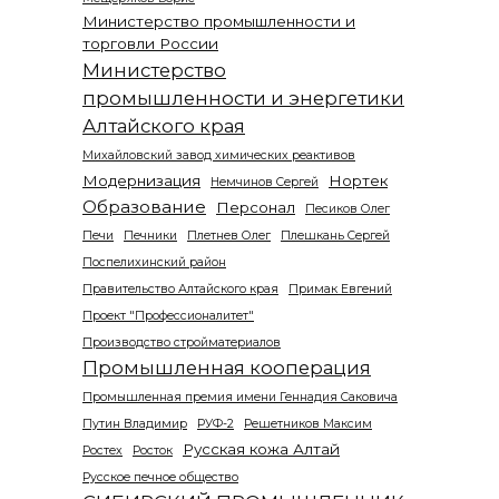
Министерство промышленности и
торговли России
Министерство
промышленности и энергетики
Алтайского края
Михайловский завод химических реактивов
Модернизация
Нортек
Немчинов Сергей
Образование
Персонал
Песиков Олег
Печи
Печники
Плетнев Олег
Плешкань Сергей
Поспелихинский район
Правительство Алтайского края
Примак Евгений
Проект "Профессионалитет"
Производство стройматериалов
Промышленная кооперация
Промышленная премия имени Геннадия Саковича
Путин Владимир
РУФ-2
Решетников Максим
Русская кожа Алтай
Ростех
Росток
Русское печное общество