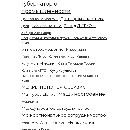
Губернатор о
промышленности
День промышленника
Денисенко Константин
Завод ЛИТКОМ
Дети
ЗИАС МАШИНЕРИ
Зайцев Александр
Заслуженный работник промышленности Алтайского
края
Импортозамещение
Инвестиции
Источник Плюс
Каминное литье
Кирпич
Клугман Михаил
Книга Рекордов России
Кучуксульфат
Комплекс АГРО
Лучшее промышленное предприятие Алтайского
края
МЕЖРЕГИОНЭНЕРГОСЕРВИС
Машиностроение
Мантуров Денис
Медицина
Международное сотрудничество
Межрегиональное сотрудничество
Металлургия
Меланжист Алтая
Мелира
Мещеряков Борис