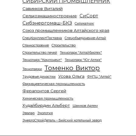
СИБИРСКИЙ ПРОМЫШЛЕННИК
Савинков Виталий
СиСорт
Сельхозмашиностроение
Сибэнергомаш-БКЗ
Силикатчик
Союз промышленников Алтайского края
СпецКомплектПоставка
Спецобъединение-Алтай
Станкостроение
Строительство
Строительство печей
Технопарк "Алтайбиотех"
Технопарк "Компонент"
Технопарк "Юг Алтая"
Томенко Виктор
Технопарки
Усова Ольга
Трудовые династии
ФНПЦ "Алтай"
Фармацевтическая промышленность
Ферапонтов Сергей
Химическая промышленность
Худайбирдин Альберт
Шамков Артем
Эвалар
Экология
ЭнергоСтройДеталь – Бийский котельный завод