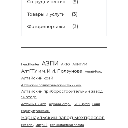
Сотрудничество
(9)
Товары и услуги
(3)
Фоторепортажи
(3)
АЗПИ
HeadHunter
АКТО
АНИТИМ
АлтГТУ им. И.И. Ползунова
Алтай-Кокс
Алтайский край
Алтайский политехнический техникум
Алтайский приборостроительный завод
"Ротор"
Астанин Никита
Афонин Игорь
БТК Групп
Бани
Барнаултрансмаш
Барнаульский завод мехпрессов
Беляев Дмитрий
Бесконтактная оплата