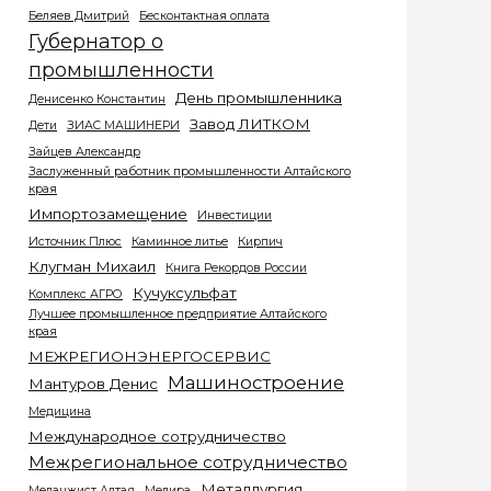
Беляев Дмитрий
Бесконтактная оплата
Губернатор о
промышленности
День промышленника
Денисенко Константин
Завод ЛИТКОМ
Дети
ЗИАС МАШИНЕРИ
Зайцев Александр
Заслуженный работник промышленности Алтайского
края
Импортозамещение
Инвестиции
Источник Плюс
Каминное литье
Кирпич
Клугман Михаил
Книга Рекордов России
Кучуксульфат
Комплекс АГРО
Лучшее промышленное предприятие Алтайского
края
МЕЖРЕГИОНЭНЕРГОСЕРВИС
Машиностроение
Мантуров Денис
Медицина
Международное сотрудничество
Межрегиональное сотрудничество
Металлургия
Меланжист Алтая
Мелира