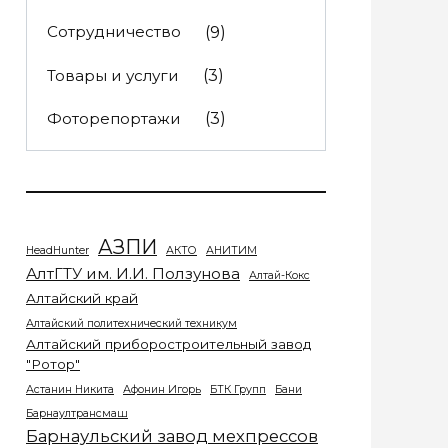
Сотрудничество
(9)
Товары и услуги
(3)
Фоторепортажи
(3)
АЗПИ
HeadHunter
АКТО
АНИТИМ
АлтГТУ им. И.И. Ползунова
Алтай-Кокс
Алтайский край
Алтайский политехнический техникум
Алтайский приборостроительный завод
"Ротор"
Астанин Никита
Афонин Игорь
БТК Групп
Бани
Барнаултрансмаш
Барнаульский завод мехпрессов