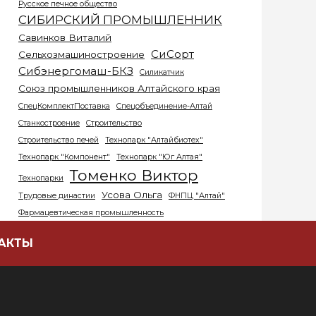
Русское печное общество
СИБИРСКИЙ ПРОМЫШЛЕННИК
Савинков Виталий
СиСорт
Сельхозмашиностроение
Сибэнергомаш-БКЗ
Силикатчик
Союз промышленников Алтайского края
СпецКомплектПоставка
Спецобъединение-Алтай
Станкостроение
Строительство
Строительство печей
Технопарк "Алтайбиотех"
Технопарк "Компонент"
Технопарк "Юг Алтая"
Томенко Виктор
Технопарки
Усова Ольга
Трудовые династии
ФНПЦ "Алтай"
Фармацевтическая промышленность
Ферапонтов Сергей
АКТЫ
Химическая промышленность
Худайбирдин Альберт
Шамков Артем
Эвалар
Экология
ЭнергоСтройДеталь – Бийский котельный завод