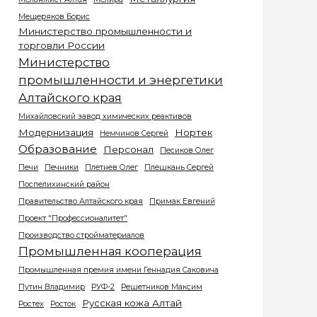
Мещеряков Борис
Министерство промышленности и
торговли России
Министерство
промышленности и энергетики
Алтайского края
Михайловский завод химических реактивов
Модернизация
Нортек
Немчинов Сергей
Образование
Персонал
Песиков Олег
Печи
Печники
Плетнев Олег
Плешкань Сергей
Поспелихинский район
Правительство Алтайского края
Примак Евгений
Проект "Профессионалитет"
Производство стройматериалов
Промышленная кооперация
Промышленная премия имени Геннадия Саковича
Путин Владимир
РУФ-2
Решетников Максим
Русская кожа Алтай
Ростех
Росток